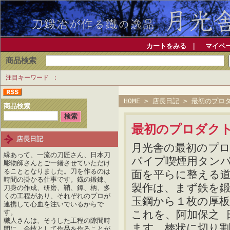
カートをみる
｜
マイペ
商品検索
注目キーワード
HOME
>
店長日記
>
最初のプロ
商品検索
最初のプロダク
店長日記
月光舎の最初のプ
縁あって、一流の刀匠さん、日本刀
パイプ喫煙用タン
彫物師さんとご一緒させていただけ
ることとなりました。刀を作るのは
面を平らに整える
時間の掛かる仕事です。鐡の鍛錬、
製作は、まず鉄を
刀身の作成、研磨、鞘、鐔、柄、多
くの工程があり、それぞれのプロが
玉鋼から１枚の厚
連携して心血を注いでいるからで
これを、阿加保之 
す。
職人さんは、そうした工程の隙間時
ます。棒状に切り
間に、余技として作品を作ることが