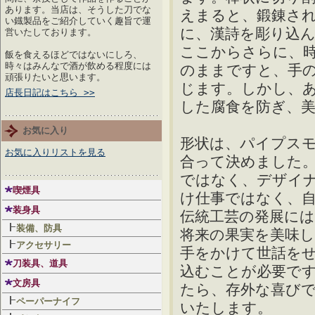
あります。当店は、そうした刀でな
えまると、鍛錬さ
い鐡製品をご紹介していく趣旨で運
に、漢詩を彫り込
営いたしております。
ここからさらに、
飯を食えるほどではないにしろ、
時々はみんなで酒が飲める程度には
のままですと、手
頑張りたいと思います。
じます。しかし、
店長日記はこちら >>
した腐食を防ぎ、
お気に入り
形状は、パイプス
お気に入りリストを見る
合って決めました
ではなく、デザイ
喫煙具
け仕事ではなく、
装身具
伝統工芸の発展に
装備、防具
将来の果実を美味
アクセサリー
手をかけて世話を
刀装具、道具
込むことが必要で
文房具
たら、存外な喜び
ペーパーナイフ
いたします。