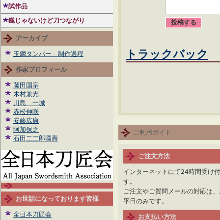
試作品
鐡じゃないけど刀つながり
アーカイブ
トラックバック
玉鋼タンパー 制作過程
作家プロフィール
藤田国宗
木村兼光
川島 一城
赤松伸咲
安藤広康
阿加保之
ご利用ガイド
石田二二郎國壽
ご注文方法
インターネットにて24時間受け
す。
ご注文やご質問メールの対応は、
お世話になっております皆様
平日のみです。
全日本刀匠会
お支払い方法