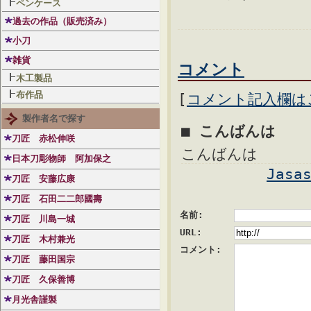
ペンケース
過去の作品（販売済み）
小刀
雑貨
コメント
木工製品
布作品
[
コメント記入欄は
製作者名で探す
■ こんばんは
刀匠 赤松伸咲
こんばんは
日本刀彫物師 阿加保之
Jasa
刀匠 安藤広康
刀匠 石田二二郎國壽
名前:
刀匠 川島一城
URL:
刀匠 木村兼光
コメント:
刀匠 藤田国宗
刀匠 久保善博
月光舎謹製