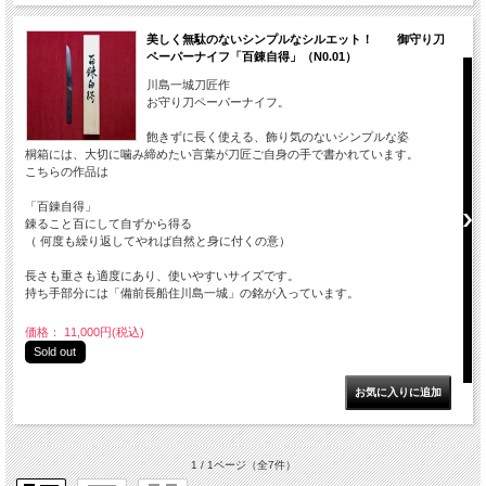
美しく無駄のないシンプルなシルエット！ 御守り刀
ペーパーナイフ「百錬自得」（N0.01）
川島一城刀匠作
お守り刀ペーパーナイフ。
飽きずに長く使える、飾り気のないシンプルな姿
桐箱には、大切に噛み締めたい言葉が刀匠ご自身の手で書かれています。
こちらの作品は
「百錬自得」
錬ること百にして自ずから得る
（ 何度も繰り返してやれば自然と身に付くの意）
長さも重さも適度にあり、使いやすいサイズです。
持ち手部分には「備前長船住川島一城」の銘が入っています。
価格： 11,000円(税込)
Sold out
1 / 1ページ
（全7件）