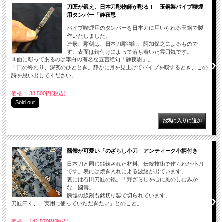
刀匠が鍛え、日本刀彫物師が彫る！ 玉鋼製パイプ喫煙
用タンパー「静夜思」
パイプ喫煙用のタンパーを日本刀に用いられる玉鋼で製
作いたしました。
造形、彫刻は、日本刀彫物師、阿加保之によるもので
す。表面は錆付けによって落ち着いた雰囲気です。
４面に彫ってあるのは李白の有名な五言絶句「静夜思」。
１日の終わり、深夜のひととき。静かに月を見上げてパイプを喫するとき、この
詩を思い出してください。
価格： 38,500円(税込)
Sold out
髑髏が可愛い「のざらし小刀」アンティーク小柄付き
日本刀と同じ鍛錬された材料、伝統技術で作られた小刀
です。表には焼き入れによる波紋が出ています。
裏には石田刀匠の銘。「野ざらしを心に風のしむみか
な 國壽」
髑髏の線刻も銘切り鏨で切られています。
刀匠曰く、「実用に使っていただきたい」とのこと。
価格： 141,570円(税込)