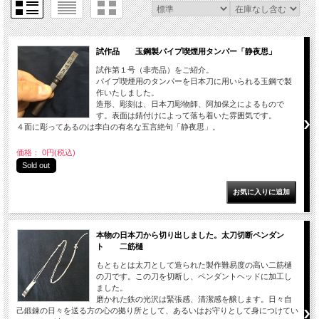
試作品 玉鋼製パイプ喫煙用タンパー「静夜思」
試作第１号（非売品）をご紹介。
パイプ喫煙用のタンパーを日本刀に用いられる玉鋼で製
作いたしました。
造形、彫刻は、日本刀彫物師、阿加保之によるもので
す。表面は錆付けによって落ち着いた雰囲気です。
４面に彫ってあるのは李白の有名な五言絶句「静夜思」。
価格： 0円(税込)
Sold out
本物の日本刀から切り出しました。太刀切断ペンダン
ト 二筋樋
もともとは太刀として造られた製作難易度の高い二筋樋
の刀です。この刀を切断し、ペンダントヘッドに加工し
ました。
磨かれた鉄の光沢は緊張感、清潔感を醸します。日々自
己鍛錬の日々を送る方の心の拠り所として、あるいはお守りとして身につけてい