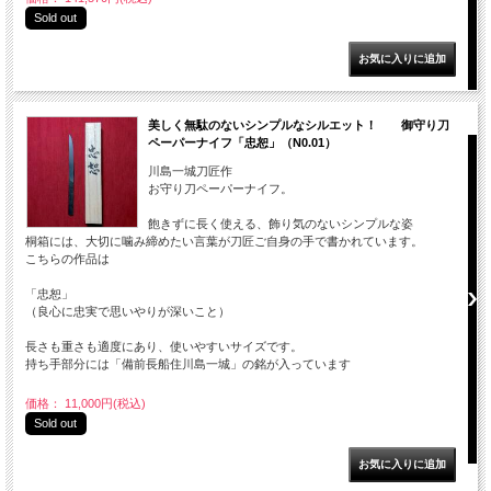
Sold out
美しく無駄のないシンプルなシルエット！ 御守り刀
ペーパーナイフ「忠恕」（N0.01）
川島一城刀匠作
お守り刀ペーパーナイフ。
飽きずに長く使える、飾り気のないシンプルな姿
桐箱には、大切に噛み締めたい言葉が刀匠ご自身の手で書かれています。
こちらの作品は
「忠恕」
（良心に忠実で思いやりが深いこと）
長さも重さも適度にあり、使いやすいサイズです。
持ち手部分には「備前長船住川島一城」の銘が入っています
価格： 11,000円(税込)
Sold out