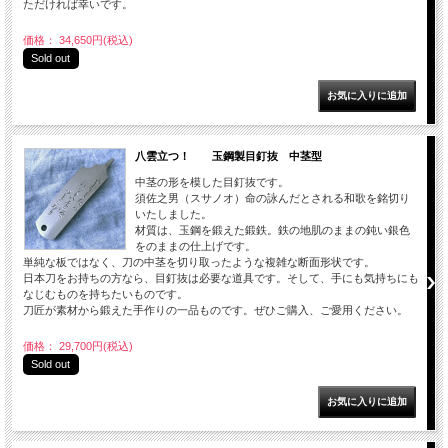
ただければ幸いです。
価格： 34,650円(税込)
Sold out
八雲立つ！ 玉鋼製目釘抜 中茎型
中茎の形を模した目釘抜です。
須佐之男（スサノオ）命の詠んだとされる和歌を銘切り
いたしました。
材質は、玉鋼を鍛えた鍛鉄。鉄の地肌のままの鈍い銀色
をのままの仕上げです。
単純な板ではなく、刀の中茎を切り取ったような複雑な断面形状です。
日本刀をお持ちの方なら、目釘抜は必要な道具です。そして、手にも気持ちにも
なじむものを持ちたいものです。
刀匠が素材から鍛えた手作りの一品ものです。ぜひご購入、ご愛用ください。
価格： 29,700円(税込)
Sold out