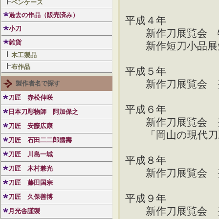
ペンケース
過去の作品（販売済み）
平成４年
小刀
新作刀展覧会 特
雑貨
新作短刀小品展短
木工製品
布作品
平成５年
新作刀展覧会 
製作者名で探す
刀匠 赤松伸咲
平成６年
日本刀彫物師 阿加保之
新作刀展覧会 
刀匠 安藤広康
「岡山の現代刀工
刀匠 石田二二郎國壽
刀匠 川島一城
平成８年
刀匠 木村兼光
新作刀展覧会 努
刀匠 藤田国宗
平成９年
刀匠 久保善博
新作刀展覧会 
月光舎謹製