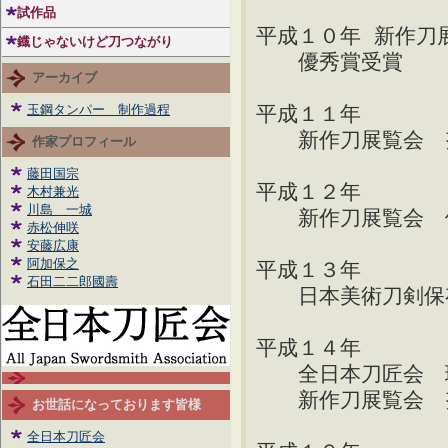
試作品
平成１０年
新作刀
鐡じゃないけど刀つながり
優秀賞受賞
アーカイブ
平成１１年
玉鋼タンパー 制作過程
新作刀展覧会 努
作家プロフィール
藤田国宗
平成１２年
木村兼光
川島 一城
新作刀展覧会 
赤松伸咲
安藤広康
阿加保之
平成１３年
石田二二郎國壽
日本美術刀剣保存
平成１４年
全日本刀匠会 
新作刀展覧会 努
お世話になっております皆様
全日本刀匠会