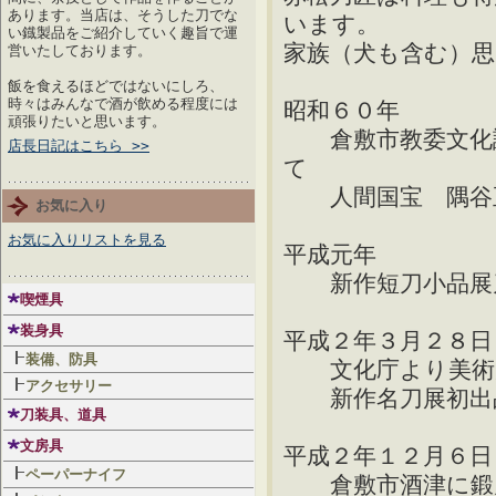
あります。当店は、そうした刀でな
います。
い鐡製品をご紹介していく趣旨で運
家族（犬も含む）
営いたしております。
飯を食えるほどではないにしろ、
時々はみんなで酒が飲める程度には
昭和６０年
頑張りたいと思います。
倉敷市教委文化課
店長日記はこちら >>
て
人間国宝 隅谷
お気に入り
お気に入りリストを見る
平成元年
新作短刀小品展刀
喫煙具
装身具
平成２年３月２８日
装備、防具
文化庁より美術刀
アクセサリー
新作名刀展初出品
刀装具、道具
文房具
平成２年１２月６日
ペーパーナイフ
倉敷市酒津に鍛