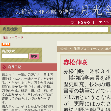
カートをみる
｜
マイペ
商品検索
注目キーワード
HOME
>
作家プロフィール
>
赤
商品検索
赤松伸咲
店長日記
赤松伸咲 昭和３４
縁あって、一流の刀匠さん、日本刀
博物館学芸員を経
彫物師さんとご一緒させていただけ
ることとなりました。刀を作るのは
歴史研究、技法の追
時間の掛かる仕事です。鐡の鍛錬、
書籍の執筆などで
刀身の作成、研磨、鞘、鐔、柄、多
くの工程があり、それぞれのプロが
刀鍛冶というとな
連携して心血を注いでいるからで
が、実際にはみな
す。
職人さんは、そうした工程の隙間時
赤松刀匠は料理も
間に、余技として作品を作ることが