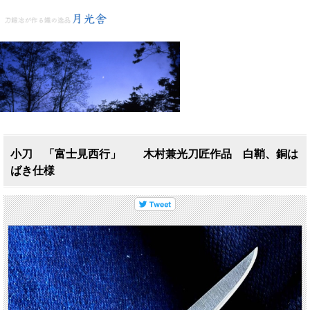
小刀 「富士見西行」 木村兼光刀匠作品 白鞘、銅は
ばき仕様