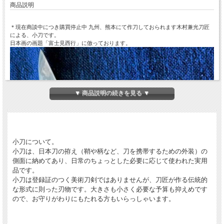
商品説明
＊現在商談中につき購買停止中 九州、熊本にて作刀しておられます木村兼光刀匠
による、小刀です。
日本画の画題「富士見西行」に倣っております。
▼ 商品説明の続きを見る ▼
小刀について。
小刀は、日本刀の拵え（鞘や柄など、刀を携帯するための外装）の
側面に納めてあり、日常のちょっとした必要に応じて使われた実用
品です。
小刀は登録証のつく美術刀剣ではありませんが、刀匠が作る伝統的
な形式に則った刃物です。大きさも小さく必要な予算も抑えめです
ので、お守りがわりにもたれる方もいらっしゃいます。