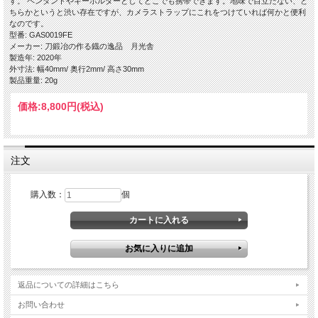
す。 ペンダントやキーホルダーとしてどこでも携帯できます。地味で目立たない、ど
ちらかというと渋い存在ですが、カメラストラップにこれをつけていれば何かと便利
なのです。
型番: GAS0019FE
メーカー: 刀鍛冶の作る鐡の逸品 月光舎
製造年: 2020年
外寸法: 幅40mm/ 奥行2mm/ 高さ30mm
製品重量: 20g
価格:
8,800円
(税込)
注文
購入数：
個
返品についての詳細はこちら
お問い合わせ