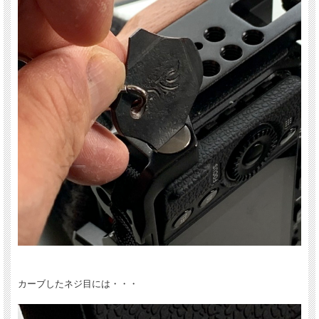
写真撮影でカメラを持ち歩く人なら、三脚への取り付けやら何やらでコインを使っ
てネジを回していると思います。しかし、コインを持ち合わせていなかったりする
となかなか大変です。手締めでは緩くしか締まらず、使える代用品はなかなか見つ
かりません。 そして、シャッターチャンスはポケットの小銭が見つかるのを待っ
てくれません。
そんな時、道具一つで道が開けることはあるのです。 常に備える人、装飾より質
実を重んじる人、手仕事への愛を知る人に持っていただきたい小品です。
カーブしたネジ目には・・・