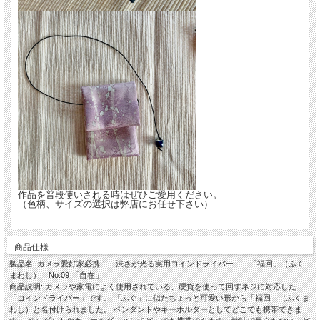
作品を普段使いされる時はぜひご愛用ください。
（色柄、サイズの選択は弊店にお任せ下さい）
商品仕様
製品名: カメラ愛好家必携！ 渋さが光る実用コインドライバー 「福回」（ふく
まわし） No.09 「自在」
商品説明: カメラや家電によく使用されている、硬貨を使って回すネジに対応した
「コインドライバー」です。 「ふぐ」に似たちょっと可愛い形から「福回」（ふくま
わし）と名付けられました。 ペンダントやキーホルダーとしてどこでも携帯できま