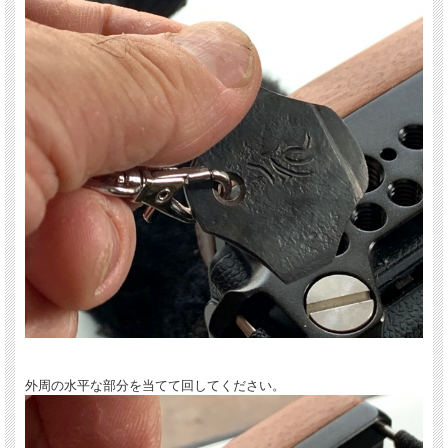
カメラや家電によく使用されている、硬貨を使って回すネジに対応した「コインド
ライバー」です。 「ふぐ」に似たちょっと可愛い形から「福回」（ふくまわし）
と名付けられました。
ペンダントやキーホルダーとしてどこでも携帯できます。地味で目立たない、どち
らかというと渋い存在ですが、カメラストラップにこれをつけていれば何かと便利
なのです。
外周の水平な部分を当てて回してください。